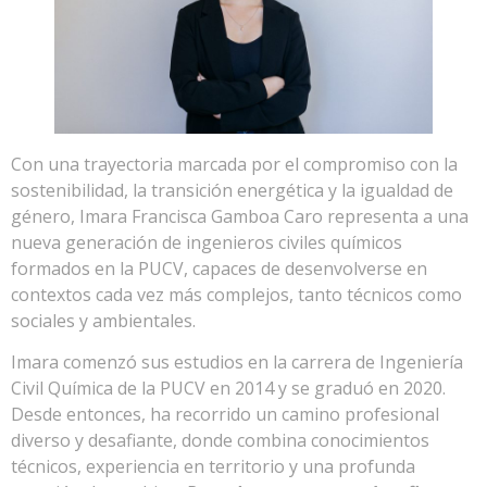
Con una trayectoria marcada por el compromiso con la
sostenibilidad, la transición energética y la igualdad de
género, Imara Francisca Gamboa Caro representa a una
nueva generación de ingenieros civiles químicos
formados en la PUCV, capaces de desenvolverse en
contextos cada vez más complejos, tanto técnicos como
sociales y ambientales.
Imara comenzó sus estudios en la carrera de Ingeniería
Civil Química de la PUCV en 2014 y se graduó en 2020.
Desde entonces, ha recorrido un camino profesional
diverso y desafiante, donde combina conocimientos
técnicos, experiencia en territorio y una profunda