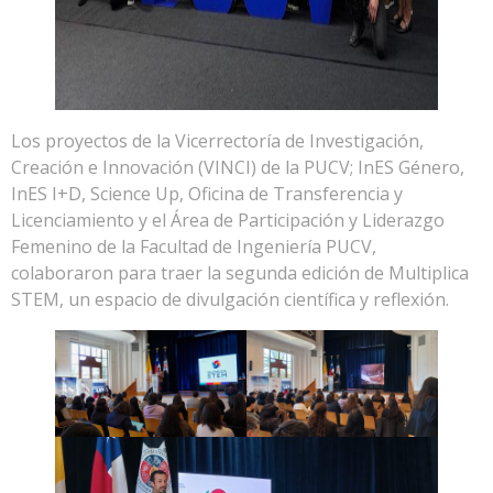
Los proyectos de la Vicerrectoría de Investigación,
Creación e Innovación (VINCI) de la PUCV; InES Género,
InES I+D, Science Up, Oficina de Transferencia y
Licenciamiento y el Área de Participación y Liderazgo
Femenino de la Facultad de Ingeniería PUCV,
colaboraron para traer la segunda edición de Multiplica
STEM, un espacio de divulgación científica y reflexión.