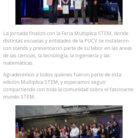
La jornada finalizó con la Feria Multiplica STEM, donde
distintas escuelas y entidades de la PUCV se instalaron
con stands y presentaron parte de su labor en las áreas
de las ciencias, la tecnología, la ingeniería y las
matemáticas.
Agradecemos a todos quienes fueron parte de esta
edición Multiplica STEM, y esperamos seguir
compartiendo con toda la comunidad sobre el fascinante
mundo STEM.