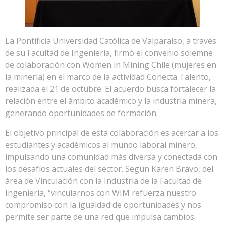
La Pontificia Universidad Católica de Valparaíso, a través
de su Facultad de Ingeniería, firmó el convenio solemne
de colaboración con Women in Mining Chile (mujeres en
la minería) en el marco de la actividad Conecta Talento,
realizada el 21 de octubre. El acuerdo busca fortalecer la
relación entre el ámbito académico y la industria minera,
generando oportunidades de formación.
El objetivo principal de esta colaboración es acercar a los
estudiantes y académicos al mundo laboral minero,
impulsando una comunidad más diversa y conectada con
los desafíos actuales del sector. Según Karen Bravo, del
área de Vinculación con la Industria de la Facultad de
Ingeniería, “vincularnos con WIM refuerza nuestro
compromiso con la igualdad de oportunidades y nos
permite ser parte de una red que impulsa cambios