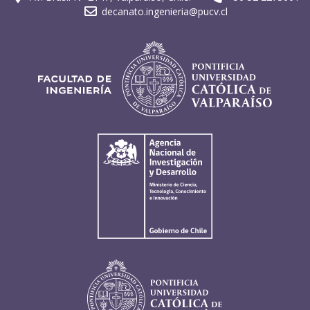
decanato.ingenieria@pucv.cl