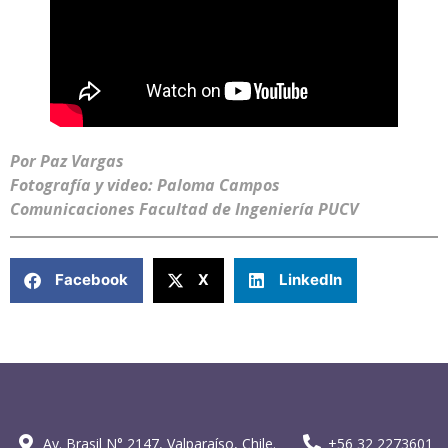
Por Paz Vargas
Fotografía y video: Paloma Campos
Comunicaciones Facultad de Ingeniería PUCV
Facebook
X
LinkedIn
Av. Brasil N° 2147, Valparaíso, Chile.
+56 32 2273601